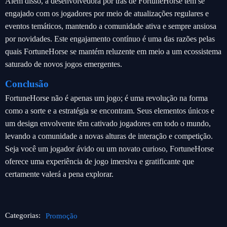
Além disso, a desenvolvedora por trás de FortuneHorse tem se
engajado com os jogadores por meio de atualizações regulares e
eventos temáticos, mantendo a comunidade ativa e sempre ansiosa
por novidades. Este engajamento contínuo é uma das razões pelas
quais FortuneHorse se mantém reluzente em meio a um ecossistema
saturado de novos jogos emergentes.
Conclusão
FortuneHorse não é apenas um jogo; é uma revolução na forma
como a sorte e a estratégia se encontram. Seus elementos únicos e
um design envolvente têm cativado jogadores em todo o mundo,
levando a comunidade a novas alturas de interação e competição.
Seja você um jogador ávido ou um novato curioso, FortuneHorse
oferece uma experiência de jogo imersiva e gratificante que
certamente valerá a pena explorar.
Categorias:
Promoção