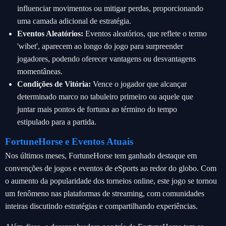
influenciar movimentos ou mitigar perdas, proporcionando
uma camada adicional de estratégia.
Eventos Aleatórios:
Eventos aleatórios, que reflete o termo
'wibet', aparecem ao longo do jogo para surpreender
jogadores, podendo oferecer vantagens ou desvantagens
momentâneas.
Condições de Vitória:
Vence o jogador que alcançar
determinado marco no tabuleiro primeiro ou aquele que
juntar mais pontos de fortuna ao término do tempo
estipulado para a partida.
FortuneHorse e Eventos Atuais
Nos últimos meses, FortuneHorse tem ganhado destaque em
convenções de jogos e eventos de eSports ao redor do globo. Com
o aumento da popularidade dos torneios online, este jogo se tornou
um fenômeno nas plataformas de streaming, com comunidades
inteiras discutindo estratégias e compartilhando experiências.