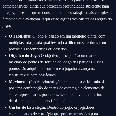
compreensíveis, ainda que ofereçam profundidade suficiente para
que jogadores busquem constantemente estratégias mais complexas
à medida que avançam. Aqui estão alguns dos pilares das regras do
jogo:
O Tabuleiro:
O jogo é jogado em um tabuleiro digital com
múltiplas rotas, cada qual levando a diferentes destinos com
potenciais recompensas ou desafios.
Objetivo do Jogo:
O objetivo principal é acumular o
máximo de pontos de fortuna ao longo das partidas. Esses
pontos são adquiridos conforme o jogador avança no
tabuleiro e supera obstáculos.
Movimentação:
Movimentação no tabuleiro é determinada
por uma combinação de cartas de estratégia e elementos de
sorte, representados por dados. Isso incentiva uma mistura
de planejamento e imprevisibilidade.
Cartas de Estratégia:
Dentro do jogo, os jogadores
coletam cartas de estratégia que podem ser usadas para