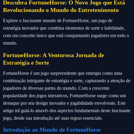
Descubra FortuneHorse: O Novo Jogo que Está
Revolucionando o Mundo do Entretenimento
Explore o fascinante mundo de FortuneHorse, um jogo de
estratégia inovador que combina elementos de sorte e habilidade,
com um conceito único que está conquistando jogadores em todo o
mundo.
FortuneHorse: A Venturosa Jornada de
Estratégia e Sorte
FortuneHorse é um jogo surpreendente que emergiu como uma
combinação intrigante de estratégia e sorte, capturando a atenção de
jogadores de diversas partes do mundo. Com a crescente
popularidade dos jogos interativos, FortuneHorse surge como um
destaque por seu design inovador e jogabilidade envolvente. Este
artigo irá guiá-lo através dos aspectos fundamentais deste fascinante
jogo, desde sua introdução até suas regras essenciais.
Introdução ao Mundo de FortuneHorse