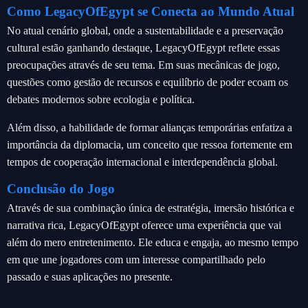
Como LegacyOfEgypt se Conecta ao Mundo Atual
No atual cenário global, onde a sustentabilidade e a preservação
cultural estão ganhando destaque, LegacyOfEgypt reflete essas
preocupações através de seu tema. Em suas mecânicas de jogo,
questões como gestão de recursos e equilíbrio de poder ecoam os
debates modernos sobre ecologia e política.
Além disso, a habilidade de formar alianças temporárias enfatiza a
importância da diplomacia, um conceito que ressoa fortemente em
tempos de cooperação internacional e interdependência global.
Conclusão do Jogo
Através de sua combinação única de estratégia, imersão histórica e
narrativa rica, LegacyOfEgypt oferece uma experiência que vai
além do mero entretenimento. Ele educa e engaja, ao mesmo tempo
em que une jogadores com um interesse compartilhado pelo
passado e suas aplicações no presente.