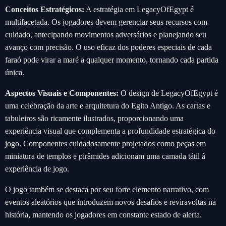
Conceitos Estratégicos:
A estratégia em LegacyOfEgypt é
multifacetada. Os jogadores devem gerenciar seus recursos com
cuidado, antecipando movimentos adversários e planejando seu
avanço com precisão. O uso eficaz dos poderes especiais de cada
faraó pode virar a maré a qualquer momento, tornando cada partida
única.
Aspectos Visuais e Componentes:
O design de LegacyOfEgypt é
uma celebração da arte e arquitetura do Egito Antigo. As cartas e
tabuleiros são ricamente ilustrados, proporcionando uma
experiência visual que complementa a profundidade estratégica do
jogo. Componentes cuidadosamente projetados como peças em
miniatura de templos e pirâmides adicionam uma camada tátil à
experiência de jogo.
O jogo também se destaca por seu forte elemento narrativo, com
eventos aleatórios que introduzem novos desafios e reviravoltas na
história, mantendo os jogadores em constante estado de alerta.