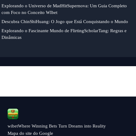
Explorando o Universo de MadHitSupernova: Um Guia Completo
com Foco no Conceito WIbet
Descubra ChinShiHuang: O Jogo que Está Conquistando o Mundo
Explorando o Fascinante Mundo de FlirtingScholarTang: Regras e
Dinâmicas
wibetWhere Winning Bets Turn Dreams into Reality
Mapa do site do Google