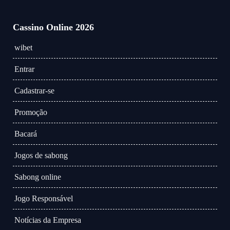
Cassino Online 2026
wibet
Entrar
Cadastrar-se
Promoção
Bacará
Jogos de sabong
Sabong online
Jogo Responsável
Notícias da Empresa