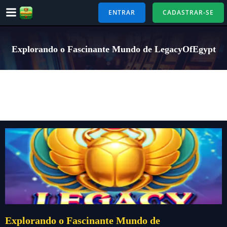
Pular
ENTRAR
CADASTRAR-SE
para
o
conteúdo
Explorando o Fascinante Mundo de LegacyOfEgypt
Explorando o Fascinante Mundo de