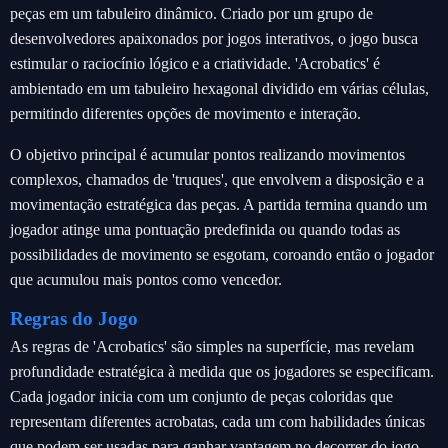
peças em um tabuleiro dinâmico. Criado por um grupo de
desenvolvedores apaixonados por jogos interativos, o jogo busca
estimular o raciocínio lógico e a criatividade. 'Acrobatics' é
ambientado em um tabuleiro hexagonal dividido em várias células,
permitindo diferentes opções de movimento e interação.
O objetivo principal é acumular pontos realizando movimentos
complexos, chamados de 'truques', que envolvem a disposição e a
movimentação estratégica das peças. A partida termina quando um
jogador atinge uma pontuação predefinida ou quando todas as
possibilidades de movimento se esgotam, coroando então o jogador
que acumulou mais pontos como vencedor.
Regras do Jogo
As regras de 'Acrobatics' são simples na superfície, mas revelam
profundidade estratégica à medida que os jogadores se especificam.
Cada jogador inicia com um conjunto de peças coloridas que
representam diferentes acrobatas, cada um com habilidades únicas
que podem ser usadas para ganhar vantagem no decorrer do jogo.