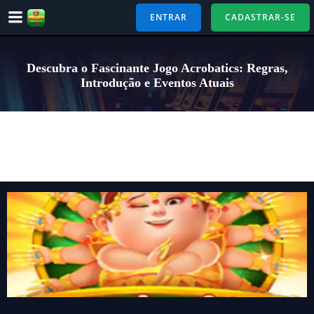
Pular
ENTRAR
CADASTRAR-SE
para
o
conteúdo
Descubra o Fascinante Jogo Acrobatics: Regras,
Introdução e Eventos Atuais