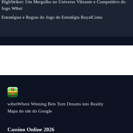
HighStriker: Um Mergulho no Universo Vibrante e Competitivo do
Jogo Wibet
Estratégias e Regras do Jogo de Estratégia RoyalCoins
wibetWhere Winning Bets Turn Dreams into Reality
Mapa do site do Google
Cassino Online 2026