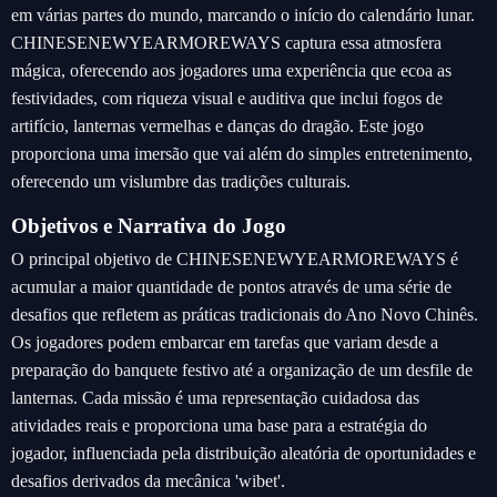
em várias partes do mundo, marcando o início do calendário lunar.
CHINESENEWYEARMOREWAYS captura essa atmosfera
mágica, oferecendo aos jogadores uma experiência que ecoa as
festividades, com riqueza visual e auditiva que inclui fogos de
artifício, lanternas vermelhas e danças do dragão. Este jogo
proporciona uma imersão que vai além do simples entretenimento,
oferecendo um vislumbre das tradições culturais.
Objetivos e Narrativa do Jogo
O principal objetivo de CHINESENEWYEARMOREWAYS é
acumular a maior quantidade de pontos através de uma série de
desafios que refletem as práticas tradicionais do Ano Novo Chinês.
Os jogadores podem embarcar em tarefas que variam desde a
preparação do banquete festivo até a organização de um desfile de
lanternas. Cada missão é uma representação cuidadosa das
atividades reais e proporciona uma base para a estratégia do
jogador, influenciada pela distribuição aleatória de oportunidades e
desafios derivados da mecânica 'wibet'.