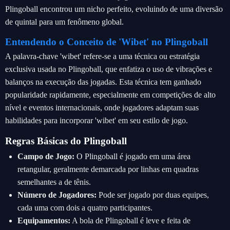
Plingoball encontrou um nicho perfeito, evoluindo de uma diversão
de quintal para um fenômeno global.
Entendendo o Conceito de 'Wibet' no Plingoball
A palavra-chave 'wibet' refere-se a uma técnica ou estratégia
exclusiva usada no Plingoball, que enfatiza o uso de vibrações e
balanços na execução das jogadas. Esta técnica tem ganhado
popularidade rapidamente, especialmente em competições de alto
nível e eventos internacionais, onde jogadores adaptam suas
habilidades para incorporar 'wibet' em seu estilo de jogo.
Regras Básicas do Plingoball
Campo de Jogo:
O Plingoball é jogado em uma área
retangular, geralmente demarcada por linhas em quadras
semelhantes a de tênis.
Número de Jogadores:
Pode ser jogado por duas equipes,
cada uma com dois a quatro participantes.
Equipamentos:
A bola de Plingoball é leve e feita de