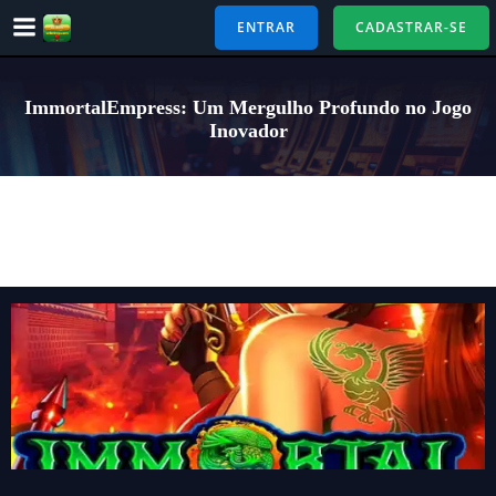
Pular
ENTRAR
CADASTRAR-SE
para
o
conteúdo
ImmortalEmpress: Um Mergulho Profundo no Jogo
Inovador